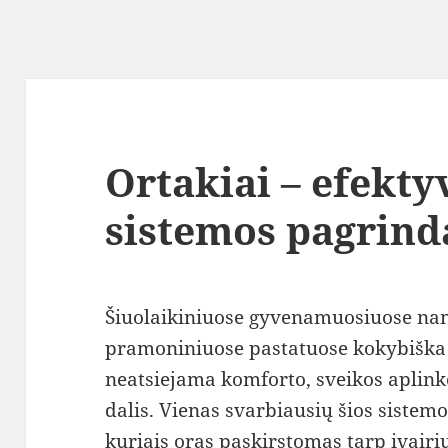
Ortakiai – efekt
sistemos pagrind
Šiuolaikiniuose gyvenamuosiuose nam
pramoniniuose pastatuose kokybiška
neatsiejama komforto, sveikos aplink
dalis. Vienas svarbiausių šios sistem
kuriais oras paskirstomas tarp įvairi