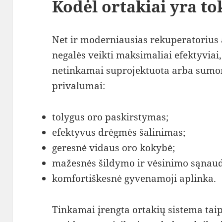
Kodėl ortakiai yra to
Net ir moderniausias rekuperatorius a
negalės veikti maksimaliai efektyviai,
netinkamai suprojektuota arba sumon
privalumai:
tolygus oro paskirstymas;
efektyvus drėgmės šalinimas;
geresnė vidaus oro kokybė;
mažesnės šildymo ir vėsinimo sąnau
komfortiškesnė gyvenamoji aplinka.
Tinkamai įrengta ortakių sistema tai