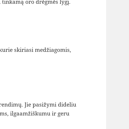
i tinkamą oro drėgmės lygį.
 kurie skiriasi medžiagomis,
endimų. Jie pasižymi dideliu
s, ilgaamžiškumu ir geru