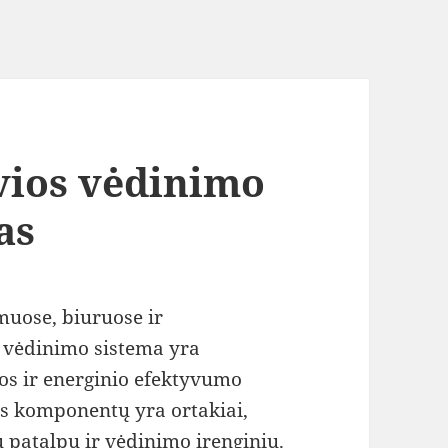
yvios vėdinimo
as
uose, biuruose ir
 vėdinimo sistema yra
os ir energinio efektyvumo
os komponentų yra ortakiai,
ų patalpų ir vėdinimo įrenginių.