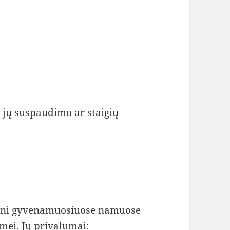
 jų suspaudimo ar staigių
resni gyvenamuosiuose namuose
mei. Jų privalumai: