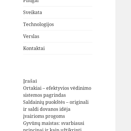
Pinigai
Sveikata
Technologijos
Verslas
Kontaktai
Įrašai
Ortakiai – efektyvios vėdinimo
sistemos pagrindas
Saldainių puokštės – originali
ir saldi dovanos idėja
įvairioms progoms
Gyvūnų maistas: svarbiausi
principai ir kaip užtikrinti