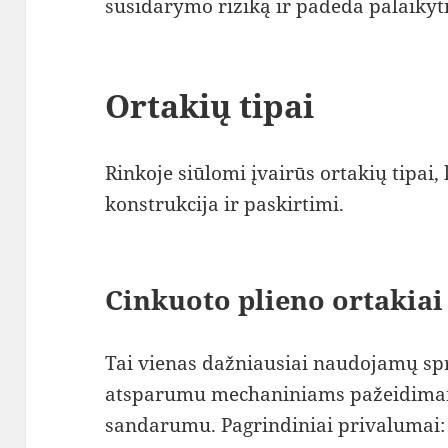
susidarymo riziką ir padeda palaikyt
Ortakių tipai
Rinkoje siūlomi įvairūs ortakių tipai,
konstrukcija ir paskirtimi.
Cinkuoto plieno ortakiai
Tai vienas dažniausiai naudojamų spr
atsparumu mechaniniams pažeidimam
sandarumu. Pagrindiniai privalumai: