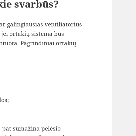
kie svarbūs?
r galingiausias ventiliatorius
 jei ortakių sistema bus
tuota. Pagrindiniai ortakių
dos;
p pat sumažina pelėsio