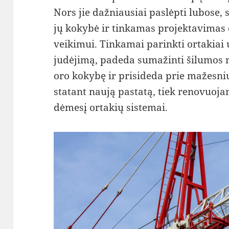
Nors jie dažniausiai paslėpti lubose, 
jų kokybė ir tinkamas projektavimas 
veikimui. Tinkamai parinkti ortakiai 
judėjimą, padeda sumažinti šilumos n
oro kokybę ir prisideda prie mažesnių
statant naują pastatą, tiek renovuojan
dėmesį ortakių sistemai.