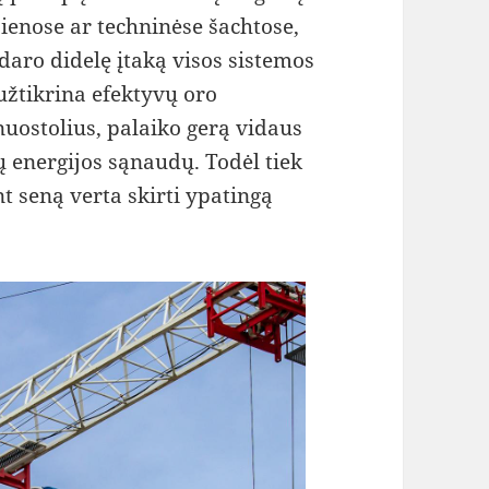
sienose ar techninėse šachtose,
daro didelę įtaką visos sistemos
užtikrina efektyvų oro
uostolius, palaiko gerą vidaus
 energijos sąnaudų. Todėl tiek
t seną verta skirti ypatingą