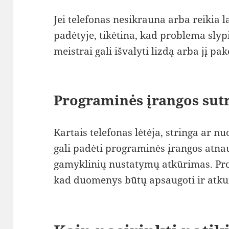
Jei telefonas nesikrauna arba reikia l
padėtyje, tikėtina, kad problema slyp
meistrai gali išvalyti lizdą arba jį pak
Programinės įrangos sut
Kartais telefonas lėtėja, stringa ar n
gali padėti programinės įrangos atna
gamyklinių nustatymų atkūrimas. Prof
kad duomenys būtų apsaugoti ir atkur