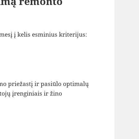
kimą remonto
esį į kelis esminius kriterijus:
mo priežastį ir pasiūlo optimalų
ojų įrenginiais ir žino