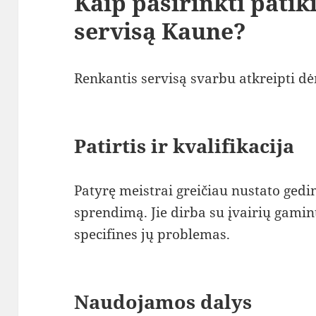
Kaip pasirinkti pati
servisą Kaune?
Renkantis servisą svarbu atkreipti dėm
Patirtis ir kvalifikacija
Patyrę meistrai greičiau nustato gedi
sprendimą. Jie dirba su įvairių gamint
specifines jų problemas.
Naudojamos dalys