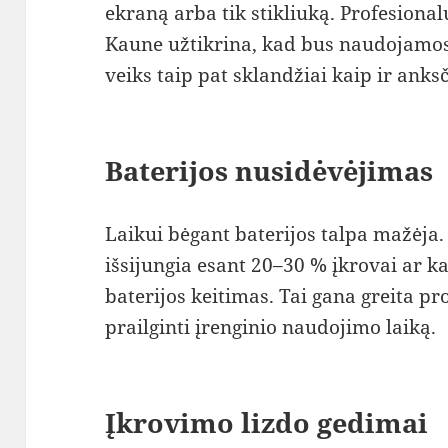
ekraną arba tik stikliuką. Profesiona
Kaune užtikrina, kad bus naudojamos
veiks taip pat sklandžiai kaip ir anks
Baterijos nusidėvėjimas
Laikui bėgant baterijos talpa mažėja. 
išsijungia esant 20–30 % įkrovai ar kai
baterijos keitimas. Tai gana greita pr
prailginti įrenginio naudojimo laiką.
Įkrovimo lizdo gedimai