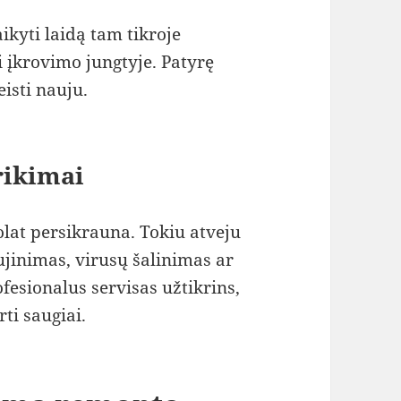
aikyti laidą tam tikroje
i įkrovimo jungtyje. Patyrę
eisti nauju.
rikimai
uolat persikrauna. Tokiu atveju
ujinimas, virusų šalinimas ar
esionalus servisas užtikrins,
ti saugiai.