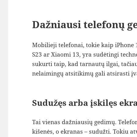
Dažniausi telefonų g
Mobilieji telefonai, tokie kaip iPhon
S23 ar Xiaomi 13, yra sudėtingi techno
sukurti taip, kad tarnautų ilgai, tači
nelaimingų atsitikimų gali atsirasti į
Sudužęs arba įskilęs ekr
Tai vienas dažniausių gedimų. Telefona
kišenės, o ekranas – sudužti. Tokiu at