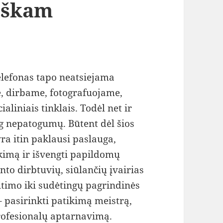
iškam
elefonas tapo neatsiejama
, dirbame, fotografuojame,
liniais tinklais. Todėl net ir
g nepatogumų. Būtent dėl šios
ra itin paklausi paslauga,
eikimą ir išvengti papildomų
to dirbtuvių, siūlančių įvairias
timo iki sudėtingų pagrindinės
 pasirinkti patikimą meistrą,
profesionalų aptarnavimą.