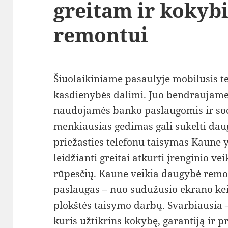
greitam ir kokyb
remontui
Šiuolaikiniame pasaulyje mobilusis t
kasdienybės dalimi. Juo bendraujame
naudojamės banko paslaugomis ir socia
menkiausias gedimas gali sukelti dau
priežasties telefonu taisymas Kaune y
leidžianti greitai atkurti įrenginio v
rūpesčių. Kaune veikia daugybė remon
paslaugas – nuo sudužusio ekrano kei
plokštės taisymo darbų. Svarbiausia –
kuris užtikrins kokybę, garantiją ir 