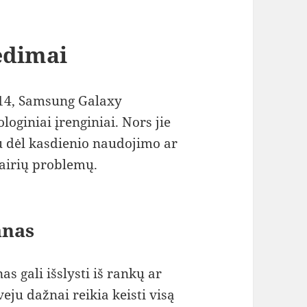
edimai
e 14, Samsung Galaxy
loginiai įrenginiai. Nors jie
au dėl kasdienio naudojimo ar
vairių problemų.
anas
s gali išslysti iš rankų ar
veju dažnai reikia keisti visą