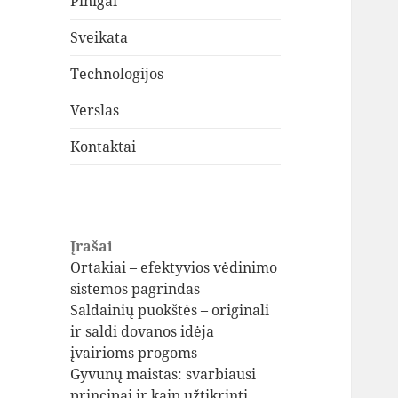
Pinigai
Sveikata
Technologijos
Verslas
Kontaktai
Įrašai
Ortakiai – efektyvios vėdinimo
sistemos pagrindas
Saldainių puokštės – originali
ir saldi dovanos idėja
įvairioms progoms
Gyvūnų maistas: svarbiausi
principai ir kaip užtikrinti