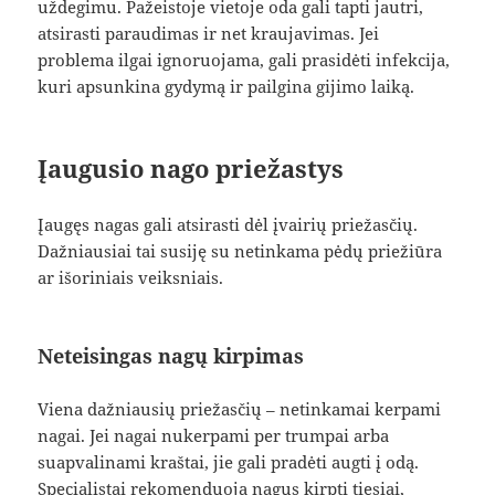
uždegimu. Pažeistoje vietoje oda gali tapti jautri,
atsirasti paraudimas ir net kraujavimas. Jei
problema ilgai ignoruojama, gali prasidėti infekcija,
kuri apsunkina gydymą ir pailgina gijimo laiką.
Įaugusio nago priežastys
Įaugęs nagas gali atsirasti dėl įvairių priežasčių.
Dažniausiai tai susiję su netinkama pėdų priežiūra
ar išoriniais veiksniais.
Neteisingas nagų kirpimas
Viena dažniausių priežasčių – netinkamai kerpami
nagai. Jei nagai nukerpami per trumpai arba
suapvalinami kraštai, jie gali pradėti augti į odą.
Specialistai rekomenduoja nagus kirpti tiesiai,