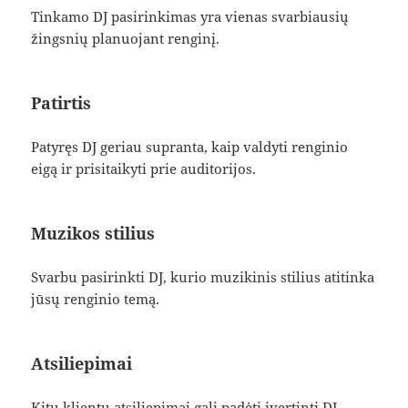
Tinkamo DJ pasirinkimas yra vienas svarbiausių
žingsnių planuojant renginį.
Patirtis
Patyręs DJ geriau supranta, kaip valdyti renginio
eigą ir prisitaikyti prie auditorijos.
Muzikos stilius
Svarbu pasirinkti DJ, kurio muzikinis stilius atitinka
jūsų renginio temą.
Atsiliepimai
Kitų klientų atsiliepimai gali padėti įvertinti DJ