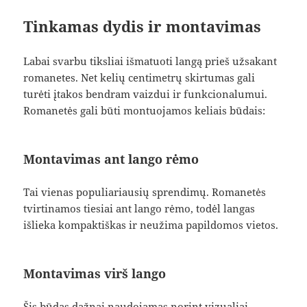
Tinkamas dydis ir montavimas
Labai svarbu tiksliai išmatuoti langą prieš užsakant
romanetes. Net kelių centimetrų skirtumas gali
turėti įtakos bendram vaizdui ir funkcionalumui.
Romanetės gali būti montuojamos keliais būdais:
Montavimas ant lango rėmo
Tai vienas populiariausių sprendimų. Romanetės
tvirtinamos tiesiai ant lango rėmo, todėl langas
išlieka kompaktiškas ir neužima papildomos vietos.
Montavimas virš lango
Šis būdas dažnai naudojamas norint vizualiai