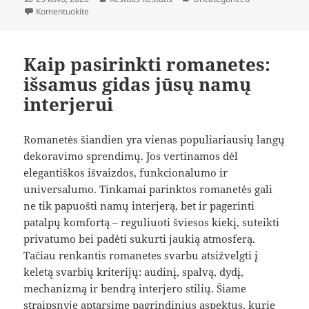
įrašą Įaugęs nagas: priežastys, simptomai ir gydymo būd
Komentuokite
Kaip pasirinkti romanetes:
išsamus gidas jūsų namų
interjerui
Romanetės šiandien yra vienas populiariausių langų
dekoravimo sprendimų. Jos vertinamos dėl
elegantiškos išvaizdos, funkcionalumo ir
universalumo. Tinkamai parinktos romanetės gali
ne tik papuošti namų interjerą, bet ir pagerinti
patalpų komfortą – reguliuoti šviesos kiekį, suteikti
privatumo bei padėti sukurti jaukią atmosferą.
Tačiau renkantis romanetes svarbu atsižvelgti į
keletą svarbių kriterijų: audinį, spalvą, dydį,
mechanizmą ir bendrą interjero stilių. Šiame
straipsnyje aptarsime pagrindinius aspektus, kurie