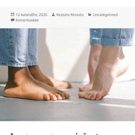
Paskelbta
Autorius
Kategorijos
12 balandžio, 2026
Kestutis Kestutis
Uncategorized
įrašą DJ renginiams: kaip pasirinkti ir kodėl tai svarbu?
Komentuokite