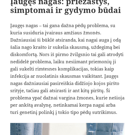
Įaugęs nagas: priežastys,
simptomai ir gydymo būdai
Įaugęs nagas – tai gana dažna pėdų problema, su
kuria susiduria įvairaus amžiaus žmonės.
Dažniausiai ši būklė atsiranda, kai nagai auga į odą
šalia nago krašto ir sukelia skausmą, uždegimą bei
diskomfortą. Nors iš pirmo žvilgsnio tai gali atrodyti
nedidelė problema, laiku nesiimant priemonių ji
gali sukelti rimtesnes komplikacijas, tokias kaip
infekcija ar nuolatinis skausmas vaikštant. Įaugęs
nagas dažniausiai pasireiškia didžiojo kojos piršto
srityje, tačiau gali atsirasti ir ant kitų pirštų. Ši
problema ypač dažnai vargina žmones, kurie nešioja
per ankštą avalynę, netinkamai kerpa nagai arba
turi genetinį polinkį į tokio tipo pėdų sutrikimus.