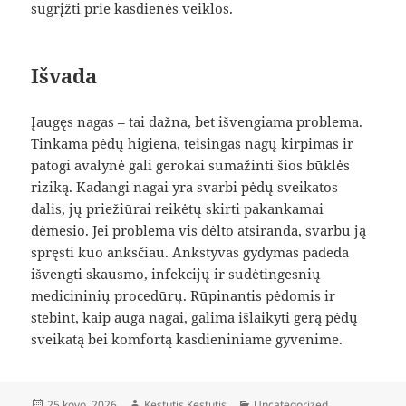
sugrįžti prie kasdienės veiklos.
Išvada
Įaugęs nagas – tai dažna, bet išvengiama problema.
Tinkama pėdų higiena, teisingas nagų kirpimas ir
patogi avalynė gali gerokai sumažinti šios būklės
riziką. Kadangi nagai yra svarbi pėdų sveikatos
dalis, jų priežiūrai reikėtų skirti pakankamai
dėmesio. Jei problema vis dėlto atsiranda, svarbu ją
spręsti kuo anksčiau. Ankstyvas gydymas padeda
išvengti skausmo, infekcijų ir sudėtingesnių
medicininių procedūrų. Rūpinantis pėdomis ir
stebint, kaip auga nagai, galima išlaikyti gerą pėdų
sveikatą bei komfortą kasdieniniame gyvenime.
Paskelbta
Autorius
Kategorijos
25 kovo, 2026
Kestutis Kestutis
Uncategorized