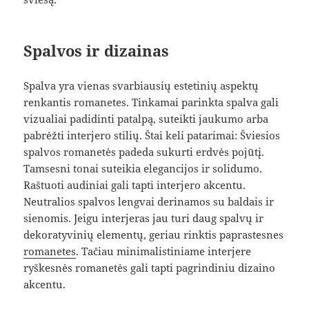
Spalvos ir dizainas
Spalva yra vienas svarbiausių estetinių aspektų
renkantis romanetes. Tinkamai parinkta spalva gali
vizualiai padidinti patalpą, suteikti jaukumo arba
pabrėžti interjero stilių. Štai keli patarimai: Šviesios
spalvos romanetės padeda sukurti erdvės pojūtį.
Tamsesni tonai suteikia elegancijos ir solidumo.
Raštuoti audiniai gali tapti interjero akcentu.
Neutralios spalvos lengvai derinamos su baldais ir
sienomis. Jeigu interjeras jau turi daug spalvų ir
dekoratyvinių elementų, geriau rinktis paprastesnes
romanetes
. Tačiau minimalistiniame interjere
ryškesnės romanetės gali tapti pagrindiniu dizaino
akcentu.