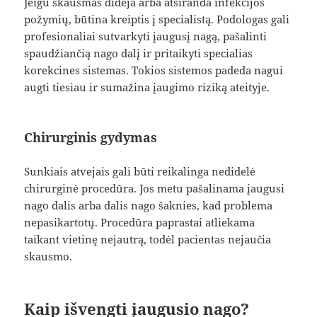
Jeigu skausmas didėja arba atsiranda infekcijos
požymių, būtina kreiptis į specialistą. Podologas gali
profesionaliai sutvarkyti įaugusį nagą, pašalinti
spaudžiančią nago dalį ir pritaikyti specialias
korekcines sistemas. Tokios sistemos padeda nagui
augti tiesiau ir sumažina įaugimo riziką ateityje.
Chirurginis gydymas
Sunkiais atvejais gali būti reikalinga nedidelė
chirurginė procedūra. Jos metu pašalinama įaugusi
nago dalis arba dalis nago šaknies, kad problema
nepasikartotų. Procedūra paprastai atliekama
taikant vietinę nejautrą, todėl pacientas nejaučia
skausmo.
Kaip išvengti įaugusio nago?