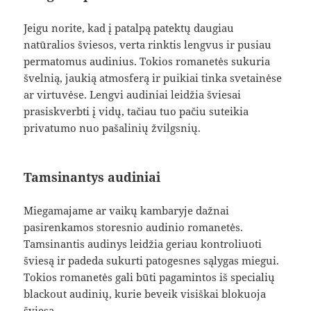
Jeigu norite, kad į patalpą patektų daugiau
natūralios šviesos, verta rinktis lengvus ir pusiau
permatomus audinius. Tokios romanetės sukuria
švelnią, jaukią atmosferą ir puikiai tinka svetainėse
ar virtuvėse. Lengvi audiniai leidžia šviesai
prasiskverbti į vidų, tačiau tuo pačiu suteikia
privatumo nuo pašalinių žvilgsnių.
Tamsinantys audiniai
Miegamajame ar vaikų kambaryje dažnai
pasirenkamos storesnio audinio romanetės.
Tamsinantis audinys leidžia geriau kontroliuoti
šviesą ir padeda sukurti patogesnes sąlygas miegui.
Tokios romanetės gali būti pagamintos iš specialių
blackout audinių, kurie beveik visiškai blokuoja
šviesą.