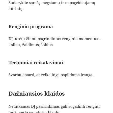
Sudarykite sąrašą mėgstamų ir nepageidaujamų
kūrinių.
Renginio programa
DJ turėtų žinoti pagrindinius renginio momentus –
kalbas, žaidimus, šokius.
Techniniai reikalavimai
Svarbu aptarti, ar reikalinga papildoma įranga.
Dažniausios klaidos
Netinkamas DJ pasirinkimas gali sugadinti renginį,
todėl verta vengti šių klaidų.