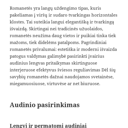
Romanetės yra langų uždengimo tipas, kuris
pakeliamas į viršų ir sudaro tvarkingas horizontales
klostes. Tai suteikia langui elegantišką ir tvarkingą
išvaizdą. Skirtingai nei tradicinės užuolaidos,
romanetės neužima daug vietos ir puikiai tinka tiek
mažoms, tiek didelėms patalpoms. Pagrindiniai
romanetės privalumai: estetiška ir moderni išvaizda
patogus valdymas galimybė pasirinkti įvairius
audinius lengvas pritaikymas skirtinguose
interjeruose efektyvus šviesos reguliavimas Dėl šių
savybių romanetės dažnai naudojamos svetainėse,
miegamuosiuose, virtuvėse ar net biuruose.
Audinio pasirinkimas
Lengvi ir permatomi audiniai