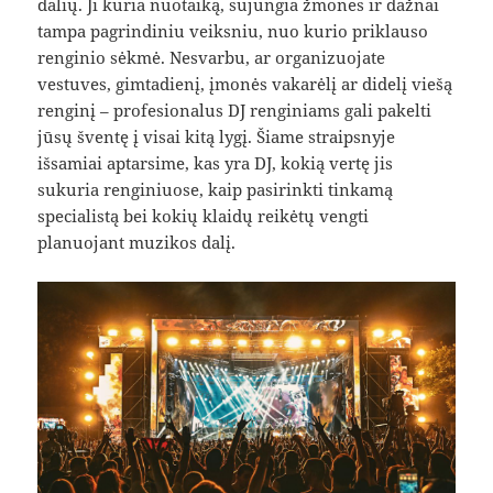
dalių. Ji kuria nuotaiką, sujungia žmones ir dažnai
tampa pagrindiniu veiksniu, nuo kurio priklauso
renginio sėkmė. Nesvarbu, ar organizuojate
vestuves, gimtadienį, įmonės vakarėlį ar didelį viešą
renginį – profesionalus DJ renginiams gali pakelti
jūsų šventę į visai kitą lygį. Šiame straipsnyje
išsamiai aptarsime, kas yra DJ, kokią vertę jis
sukuria renginiuose, kaip pasirinkti tinkamą
specialistą bei kokių klaidų reikėtų vengti
planuojant muzikos dalį.