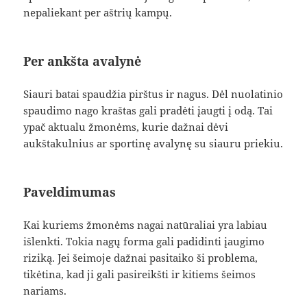
nepaliekant per aštrių kampų.
Per ankšta avalynė
Siauri batai spaudžia pirštus ir nagus. Dėl nuolatinio
spaudimo nago kraštas gali pradėti įaugti į odą. Tai
ypač aktualu žmonėms, kurie dažnai dėvi
aukštakulnius ar sportinę avalynę su siauru priekiu.
Paveldimumas
Kai kuriems žmonėms nagai natūraliai yra labiau
išlenkti. Tokia nagų forma gali padidinti įaugimo
riziką. Jei šeimoje dažnai pasitaiko ši problema,
tikėtina, kad ji gali pasireikšti ir kitiems šeimos
nariams.