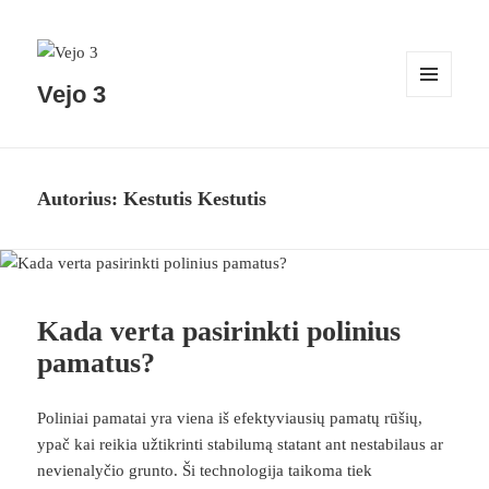
Vejo 3
MENIU
IR
VALDIKLIAI
Autorius:
Kestutis Kestutis
Kada verta pasirinkti polinius
pamatus?
Poliniai pamatai yra viena iš efektyviausių pamatų rūšių,
ypač kai reikia užtikrinti stabilumą statant ant nestabilaus ar
nevienalyčio grunto. Ši technologija taikoma tiek