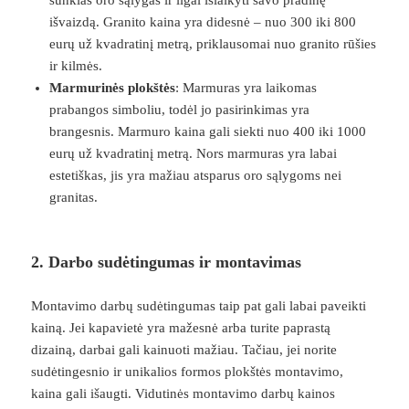
išvaizdą. Granito kaina yra didesnė – nuo 300 iki 800
eurų už kvadratinį metrą, priklausomai nuo granito rūšies
ir kilmės.
Marmurinės plokštės
: Marmuras yra laikomas
prabangos simboliu, todėl jo pasirinkimas yra
brangesnis. Marmuro kaina gali siekti nuo 400 iki 1000
eurų už kvadratinį metrą. Nors marmuras yra labai
estetiškas, jis yra mažiau atsparus oro sąlygoms nei
granitas.
2. Darbo sudėtingumas ir montavimas
Montavimo darbų sudėtingumas taip pat gali labai paveikti
kainą. Jei kapavietė yra mažesnė arba turite paprastą
dizainą, darbai gali kainuoti mažiau. Tačiau, jei norite
sudėtingesnio ir unikalios formos plokštės montavimo,
kaina gali išaugti. Vidutinės montavimo darbų kainos