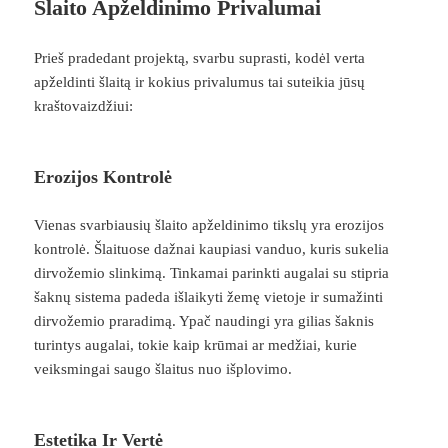
Šlaito Apželdinimo Privalumai
Prieš pradedant projektą, svarbu suprasti, kodėl verta
apželdinti šlaitą ir kokius privalumus tai suteikia jūsų
kraštovaizdžiui:
Erozijos Kontrolė
Vienas svarbiausių šlaito apželdinimo tikslų yra erozijos
kontrolė. Šlaituose dažnai kaupiasi vanduo, kuris sukelia
dirvožemio slinkimą. Tinkamai parinkti augalai su stipria
šaknų sistema padeda išlaikyti žemę vietoje ir sumažinti
dirvožemio praradimą. Ypač naudingi yra gilias šaknis
turintys augalai, tokie kaip krūmai ar medžiai, kurie
veiksmingai saugo šlaitus nuo išplovimo.
Estetika Ir Vertė