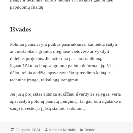
įranga ir technika, kurios nuoma ar pirkimas gali pridėti
papildomų išlaidų.
Išvados
Poliniai pamatai yra puikus pasirinkimas, kai reikia statyti
ant nestabilaus grunto, drėgnose vietovėse ar vykdyti
didelius projektus. Jie užtikrina pastato stabilumą,
ilgaamžiškumą ir apsaugo nuo galimų deformacijų. Vis
dėlto, reikia atidžiai apsvarstyti šio sprendimo kainą ir
techninę įrangą, reikalingą įrengimui.
Jei jūsų projektas atitinka aukščiau išvardytas sąlygas, verta
apsvarstyti polinių pamatų įrengimą. Tai gali būti ilgalaikė ir
saugi investicija į jūsų statinio stabilumą.
Paskelbta
Autorius
Kategorijos
22 spalio, 2024
Kestutis Kestutis
Bendri