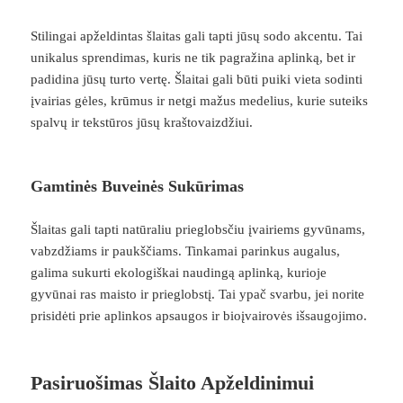
Stilingai apželdintas šlaitas gali tapti jūsų sodo akcentu. Tai
unikalus sprendimas, kuris ne tik pagražina aplinką, bet ir
padidina jūsų turto vertę. Šlaitai gali būti puiki vieta sodinti
įvairias gėles, krūmus ir netgi mažus medelius, kurie suteiks
spalvų ir tekstūros jūsų kraštovaizdžiui.
Gamtinės Buveinės Sukūrimas
Šlaitas gali tapti natūraliu prieglobsčiu įvairiems gyvūnams,
vabzdžiams ir paukščiams. Tinkamai parinkus augalus,
galima sukurti ekologiškai naudingą aplinką, kurioje
gyvūnai ras maisto ir prieglobstį. Tai ypač svarbu, jei norite
prisidėti prie aplinkos apsaugos ir bioįvairovės išsaugojimo.
Pasiruošimas Šlaito Apželdinimui