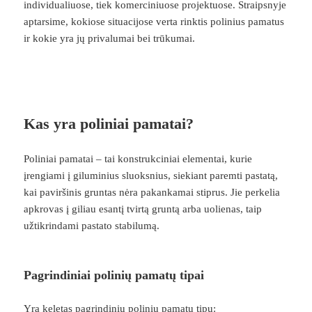
individualiuose, tiek komerciniuose projektuose. Straipsnyje
aptarsime, kokiose situacijose verta rinktis polinius pamatus
ir kokie yra jų privalumai bei trūkumai.
Kas yra poliniai pamatai?
Poliniai pamatai – tai konstrukciniai elementai, kurie
įrengiami į giluminius sluoksnius, siekiant paremti pastatą,
kai paviršinis gruntas nėra pakankamai stiprus. Jie perkelia
apkrovas į giliau esantį tvirtą gruntą arba uolienas, taip
užtikrindami pastato stabilumą.
Pagrindiniai polinių pamatų tipai
Yra keletas pagrindinių polinių pamatų tipų: