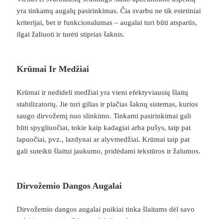
yra tinkamų augalų pasirinkimas. Čia svarbu ne tik estetiniai
kriterijai, bet ir funkcionalumas – augalai turi būti atsparūs,
ilgai žaliuoti ir turėti stiprias šaknis.
Krūmai Ir Medžiai
Krūmai ir nedideli medžiai yra vieni efektyviausių šlaitų
stabilizatorių. Jie turi gilias ir plačias šaknų sistemas, kurios
saugo dirvožemį nuo slinkimo. Tinkami pasirinkimai gali
būti spygliuočiai, tokie kaip kadagiai arba pušys, taip pat
lapuočiai, pvz., lazdynai ar alyvmedžiai. Krūmai taip pat
gali suteikti šlaitui jaukumo, pridėdami tekstūros ir žalumos.
Dirvožemio Dangos Augalai
Dirvožemio dangos augalai puikiai tinka šlaitams dėl savo