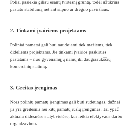
Poliai pasiekia giliau esantį tvirtesnį gruntą, todėl užtikrina
pastato stabilumą net ant silpno ar drėgno paviršiaus.
2. Tinkami įvairiems projektams
Poliniai pamatai gali būti naudojami tiek mažiems, tiek
dideliems projektams. Jie tinkami įvairios paskirties
pastatams – nuo gyvenamųjų namų iki daugiaaukščių
komercinių statinių.
3. Greitas įrengimas
Nors polinių pamatų įrengimas gali būti sudėtingas, dažnai
jis yra greitesnis nei kitų pamatų rūšių įrengimas. Tai ypač
aktualu didesnėse statybvietėse, kur reikia efektyvaus darbo
organizavimo.