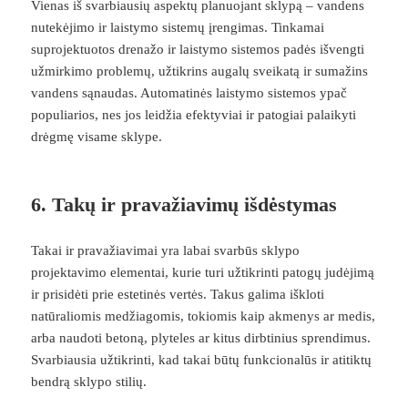
Vienas iš svarbiausių aspektų planuojant sklypą – vandens
nutekėjimo ir laistymo sistemų įrengimas. Tinkamai
suprojektuotos drenažo ir laistymo sistemos padės išvengti
užmirkimo problemų, užtikrins augalų sveikatą ir sumažins
vandens sąnaudas. Automatinės laistymo sistemos ypač
populiarios, nes jos leidžia efektyviai ir patogiai palaikyti
drėgmę visame sklype.
6.
Takų ir pravažiavimų išdėstymas
Takai ir pravažiavimai yra labai svarbūs sklypo
projektavimo elementai, kurie turi užtikrinti patogų judėjimą
ir prisidėti prie estetinės vertės. Takus galima iškloti
natūraliomis medžiagomis, tokiomis kaip akmenys ar medis,
arba naudoti betoną, plyteles ar kitus dirbtinius sprendimus.
Svarbiausia užtikrinti, kad takai būtų funkcionalūs ir atitiktų
bendrą sklypo stilių.