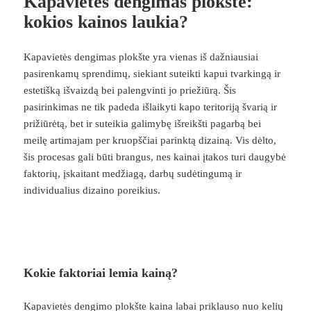
Kapavietės dengimas plokšte:
kokios kainos laukia?
Kapavietės dengimas plokšte yra vienas iš dažniausiai
pasirenkamų sprendimų, siekiant suteikti kapui tvarkingą ir
estetišką išvaizdą bei palengvinti jo priežiūrą. Šis
pasirinkimas ne tik padeda išlaikyti kapo teritoriją švarią ir
prižiūrėtą, bet ir suteikia galimybę išreikšti pagarbą bei
meilę artimajam per kruopščiai parinktą dizainą. Vis dėlto,
šis procesas gali būti brangus, nes kainai įtakos turi daugybė
faktorių, įskaitant medžiagą, darbų sudėtingumą ir
individualius dizaino poreikius.
Kokie faktoriai lemia kainą?
Kapavietės dengimo plokšte kaina labai priklauso nuo kelių