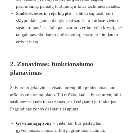
pasirinkimą, pamatų tvirtinimą ir kitas technines detales.
Saulės šviesos ir vėjo kryptis
– būtina suprasti, kuri
sklypo dalis gauna daugiausiai saulės, o kuriose vietose
susidaro pavėsis. Taip pat svarbu įvertinti vėjo kryptį, nes
tai gali paveikti lauko poilsio zonų, terasų ar kitų lauko
erdvių vietą.
2.
Zonavimas: funkcionalumo
planavimas
Sklypo projektavimas visada turėtų būti pradedamas nuo
aiškaus zonavimo plano. Tai reiškia, kad sklypas turėtų būti
suskirstytas į tam tikras zonas, atsižvelgiant į jų funkcijas.
Pagrindinės zonos dažniausiai apima:
Gyvenamąją zoną
– vieta, kur bus pastatytas
gyvenamasis namas ar kiti pagrindiniai statiniai.