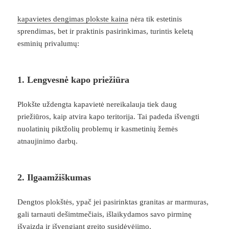
kapavietes dengimas plokste kaina
nėra tik estetinis
sprendimas, bet ir praktinis pasirinkimas, turintis keletą
esminių privalumų:
1. Lengvesnė kapo priežiūra
Plokšte uždengta kapavietė nereikalauja tiek daug
priežiūros, kaip atvira kapo teritorija. Tai padeda išvengti
nuolatinių piktžolių problemų ir kasmetinių žemės
atnaujinimo darbų.
2. Ilgaamžiškumas
Dengtos plokštės, ypač jei pasirinktas granitas ar marmuras,
gali tarnauti dešimtmečiais, išlaikydamos savo pirminę
išvaizdą ir išvengiant greito susidėvėjimo.