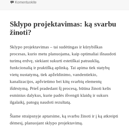
įrašą Kada verta pasirinkti polinius pamatus?
Komentuokite
Sklypo projektavimas: ką svarbu
žinoti?
Sklypo projektavimas – tai sudėtingas ir kūrybiškas
procesas, kurio metu planuojama, kaip optimaliai išnaudoti
turimą erdvę, siekiant sukurti estetiškai patrauklią,
funkcionalią ir praktišką aplinką. Tai apima tiek statybų
vietų nustatymą, tiek apželdinimo, vandentiekio,
kanalizacijos, apšvietimo bei kitų svarbių elementų
išdėstymą. Prieš pradedant šį procesą, būtina žinoti kelis
esminius dalykus, kurie padės išvengti klaidų ir sukurs
ilgalaikį, patogų naudoti rezultatą.
Šiame straipsnyje aptarsime, ką svarbu žinoti ir į ką atkreipti
dėmesį, planuojant sklypo projektavimą.