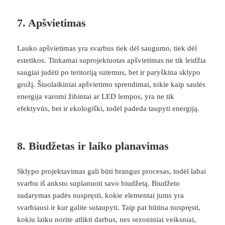
7.
Apšvietimas
Lauko apšvietimas yra svarbus tiek dėl saugumo, tiek dėl
estetikos. Tinkamai suprojektuotas apšvietimas ne tik leidžia
saugiai judėti po teritoriją sutemus, bet ir paryškina sklypo
grožį. Šiuolaikiniai apšvietimo sprendimai, tokie kaip saulės
energija varomi žibintai ar LED lempos, yra ne tik
efektyvūs, bet ir ekologiški, todėl padeda taupyti energiją.
8.
Biudžetas ir laiko planavimas
Sklypo projektavimas gali būti brangus procesas, todėl labai
svarbu iš anksto suplanuoti savo biudžetą. Biudžeto
sudarymas padės nuspręsti, kokie elementai jums yra
svarbiausi ir kur galite sutaupyti. Taip pat būtina nuspręsti,
kokiu laiku norite atlikti darbus, nes sezoniniai veiksniai,