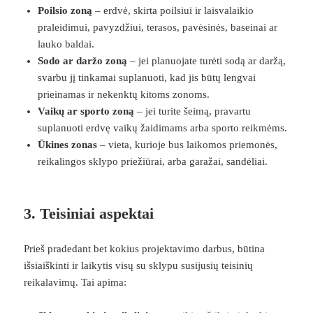
Poilsio zoną
– erdvė, skirta poilsiui ir laisvalaikio
praleidimui, pavyzdžiui, terasos, pavėsinės, baseinai ar
lauko baldai.
Sodo ar daržo zoną
– jei planuojate turėti sodą ar daržą,
svarbu jį tinkamai suplanuoti, kad jis būtų lengvai
prieinamas ir nekenktų kitoms zonoms.
Vaikų ar sporto zoną
– jei turite šeimą, pravartu
suplanuoti erdvę vaikų žaidimams arba sporto reikmėms.
Ūkines zonas
– vieta, kurioje bus laikomos priemonės,
reikalingos sklypo priežiūrai, arba garažai, sandėliai.
3.
Teisiniai aspektai
Prieš pradedant bet kokius projektavimo darbus, būtina
išsiaiškinti ir laikytis visų su sklypu susijusių teisinių
reikalavimų. Tai apima: