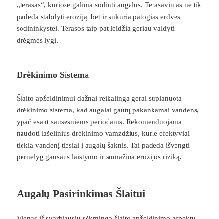
„terasas“, kuriose galima sodinti augalus. Terasavimas ne tik
padeda stabdyti eroziją, bet ir sukuria patogias erdves
sodininkystei. Terasos taip pat leidžia geriau valdyti
drėgmės lygį.
Drėkinimo Sistema
Šlaito apželdinimui dažnai reikalinga gerai suplanuota
drėkinimo sistema, kad augalai gautų pakankamai vandens,
ypač esant sausesniems periodams. Rekomenduojama
naudoti lašelinius drėkinimo vamzdžius, kurie efektyviai
tiekia vandenį tiesiai į augalų šaknis. Tai padeda išvengti
pernelyg gausaus laistymo ir sumažina erozijos riziką.
Augalų Pasirinkimas Šlaitui
Vienas iš svarbiausių sėkmingo šlaito apželdinimo aspektų