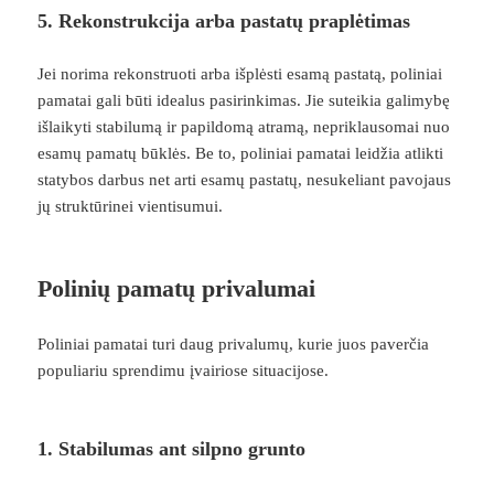
5. Rekonstrukcija arba pastatų praplėtimas
Jei norima rekonstruoti arba išplėsti esamą pastatą, poliniai
pamatai gali būti idealus pasirinkimas. Jie suteikia galimybę
išlaikyti stabilumą ir papildomą atramą, nepriklausomai nuo
esamų pamatų būklės. Be to, poliniai pamatai leidžia atlikti
statybos darbus net arti esamų pastatų, nesukeliant pavojaus
jų struktūrinei vientisumui.
Polinių pamatų privalumai
Poliniai pamatai turi daug privalumų, kurie juos paverčia
populiariu sprendimu įvairiose situacijose.
1. Stabilumas ant silpno grunto