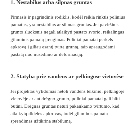
1. Nestabilus arba silpnas gruntas
Pirmasis ir pagrindinis rodiklis, kodėl reikia rinktis polinius
pamatus, yra nestabilus ar silpnas gruntas. Jei paviršinis
grunto sluoksnis negali atlaikyti pastato svorio, reikalingas
giluminis
pamatų įrengimas
. Poliniai pamatai perkels
apkrovą į giliau esantį tvirtą gruntą, taip apsaugodami
pastatą nuo nusėdimo ar deformacijų.
2. Statyba prie vandens ar pelkingose vietovėse
Jei projektas vykdomas netoli vandens telkinio, pelkingoje
vietovėje ar ant drėgno grunto, poliniai pamatai gali būti
būtini. Drėgnas gruntas neturi pakankamo tvirtumo, kad
atlaikytų dideles apkrovas, todėl giluminis pamatų
sprendimas užtikrina stabilumą.