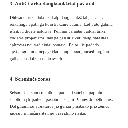
3. Aukšti arba daugiaaukščiai pastatai
Didesniems statiniams, kaip daugiaaukščiai pastatai,
reikalinga ypatinga konstrukcinė atrama, kad būtų galima
išlaikyti didelę apkrovą. Poliniai pamatai puikiai tinka
tokiems projektams, nes jie gali atlaikyti daug didesnes
apkrovas nei tradiciniai pamatai. Be to, jie padeda
apsisaugoti nuo nepageidaujamų pamatų nusėdimų, kurie
gali atsirasti dėl pastato svorio.
4. Seisminės zonos
Seisminėse zonose poliniai pamatai suteikia papildomą
stabilumą ir padeda pastatui atsispirti žemės drebėjimams.
Dėl giluminės struktūros jie geriau prisitaiko prie žemės
judesių ir mažina statinio pažeidimo riziką.