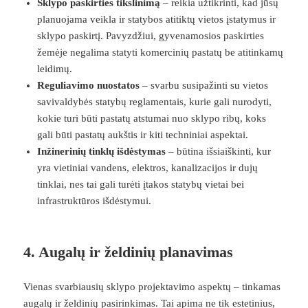
Sklypo paskirties tikslinimą
– reikia užtikrinti, kad jūsų
planuojama veikla ir statybos atitiktų vietos įstatymus ir
sklypo paskirtį. Pavyzdžiui, gyvenamosios paskirties
žemėje negalima statyti komercinių pastatų be atitinkamų
leidimų.
Reguliavimo nuostatos
– svarbu susipažinti su vietos
savivaldybės statybų reglamentais, kurie gali nurodyti,
kokie turi būti pastatų atstumai nuo sklypo ribų, koks
gali būti pastatų aukštis ir kiti techniniai aspektai.
Inžinerinių tinklų išdėstymas
– būtina išsiaiškinti, kur
yra vietiniai vandens, elektros, kanalizacijos ir dujų
tinklai, nes tai gali turėti įtakos statybų vietai bei
infrastruktūros išdėstymui.
4.
Augalų ir želdinių planavimas
Vienas svarbiausių sklypo projektavimo aspektų – tinkamas
augalų ir želdinių pasirinkimas. Tai apima ne tik estetinius,