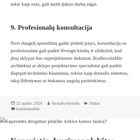
tokie kaip oras, gali turėti įtakos darbų eigai.
9.
Profesionalų konsultacija
Nors daugelį sprendimų galite priimti patys, konsultacija su
profesionalais gali padėti išvengti klaidų ir užtikrinti, kad
jūsų sklypas bus suprojektuotas tinkamai. Kraštovaizdžio
architektai ar sklypo projektavimo specialistai gali padėti
išspręsti techninius klausimus, tokius kaip drenažo sistemos,
takų išdėstymas ar tinkamas augalų pasirinkimas.
Paskelbta
Autorius
Kategorijos
22 spalio, 2024
Kestutis Kestutis
Sodas
įrašą Sklypo projektavimas: ką svarbu žinoti?
Komentuokite