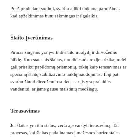
Prieš pradedant sodinti, svarbu atlikti tinkamą paruošimą,
kad apželdinimas būtų sėkmingas ir ilgalaikis.
Šlaito Įvertinimas
Pirmas žingsnis yra įvertinti šlaito nuolydį ir dirvožemio
būklę. Kuo statesnis šlaitas, tuo didesnė erozijos rizika, todėl
gali prireikti papildomų priemonių, tokių kaip terasavimas ar
specialių šlaitų stabilizavimo tinklų naudojimas. Taip pat
svarbu žinoti dirvožemio sudėtį – ar jis yra pralaidus
vandeniui, ar jame gausu maistinių medžiagų.
Terasavimas
Jei šlaitas yra itin status, verta apsvarstyti terasavimą. Tai
procesas, kai šlaitas padalinamas į mažesnes horizontales