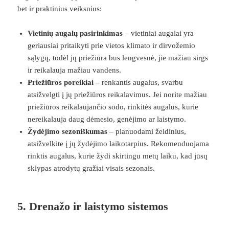
bet ir praktinius veiksnius:
Vietinių augalų pasirinkimas
– vietiniai augalai yra
geriausiai pritaikyti prie vietos klimato ir dirvožemio
sąlygų, todėl jų priežiūra bus lengvesnė, jie mažiau sirgs
ir reikalauja mažiau vandens.
Priežiūros poreikiai
– renkantis augalus, svarbu
atsižvelgti į jų priežiūros reikalavimus. Jei norite mažiau
priežiūros reikalaujančio sodo, rinkitės augalus, kurie
nereikalauja daug dėmesio, genėjimo ar laistymo.
Žydėjimo sezoniškumas
– planuodami želdinius,
atsižvelkite į jų žydėjimo laikotarpius. Rekomenduojama
rinktis augalus, kurie žydi skirtingu metų laiku, kad jūsų
sklypas atrodytų gražiai visais sezonais.
5.
Drenažo ir laistymo sistemos