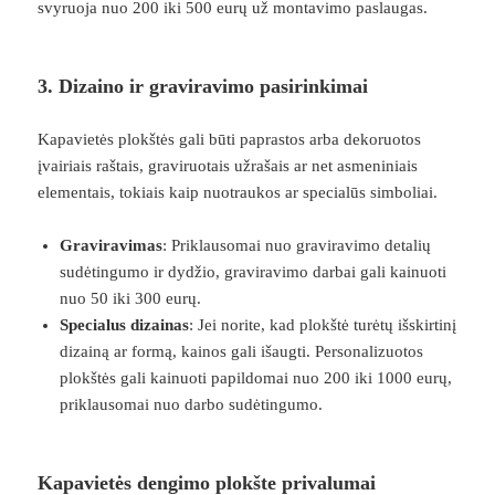
svyruoja nuo 200 iki 500 eurų už montavimo paslaugas.
3. Dizaino ir graviravimo pasirinkimai
Kapavietės plokštės gali būti paprastos arba dekoruotos
įvairiais raštais, graviruotais užrašais ar net asmeniniais
elementais, tokiais kaip nuotraukos ar specialūs simboliai.
Graviravimas
: Priklausomai nuo graviravimo detalių
sudėtingumo ir dydžio, graviravimo darbai gali kainuoti
nuo 50 iki 300 eurų.
Specialus dizainas
: Jei norite, kad plokštė turėtų išskirtinį
dizainą ar formą, kainos gali išaugti. Personalizuotos
plokštės gali kainuoti papildomai nuo 200 iki 1000 eurų,
priklausomai nuo darbo sudėtingumo.
Kapavietės dengimo plokšte privalumai