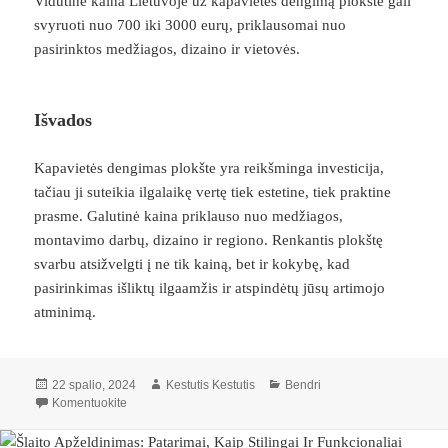
Vidutinė kaina Lietuvoje už kapavietės dengimą plokšte gali
svyruoti nuo 700 iki 3000 eurų, priklausomai nuo
pasirinktos medžiagos, dizaino ir vietovės.
Išvados
Kapavietės dengimas plokšte yra reikšminga investicija,
tačiau ji suteikia ilgalaikę vertę tiek estetine, tiek praktine
prasme. Galutinė kaina priklauso nuo medžiagos,
montavimo darbų, dizaino ir regiono. Renkantis plokštę
svarbu atsižvelgti į ne tik kainą, bet ir kokybę, kad
pasirinkimas išliktų ilgaamžis ir atspindėtų jūsų artimojo
atminimą.
Paskelbta
Autorius
Kategorijos
22 spalio, 2024
Kestutis Kestutis
Bendri
įrašą Kapavietės dengimas plokšte: kokios kainos laukia?
Komentuokite