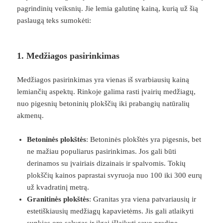
pagrindinių veiksnių. Jie lemia galutinę kainą, kurią už šią
paslaugą teks sumokėti:
1. Medžiagos pasirinkimas
Medžiagos pasirinkimas yra vienas iš svarbiausių kainą
lemiančių aspektų. Rinkoje galima rasti įvairių medžiagų,
nuo pigesnių betoninių plokščių iki prabangių natūralių
akmenų.
Betoninės plokštės
: Betoninės plokštės yra pigesnis, bet
ne mažiau populiarus pasirinkimas. Jos gali būti
derinamos su įvairiais dizainais ir spalvomis. Tokių
plokščių kainos paprastai svyruoja nuo 100 iki 300 eurų
už kvadratinį metrą.
Granitinės plokštės
: Granitas yra viena patvariausių ir
estetiškiausių medžiagų kapavietėms. Jis gali atlaikyti
sunkias oro sąlygas ir ilgai išlaikyti savo pradinę