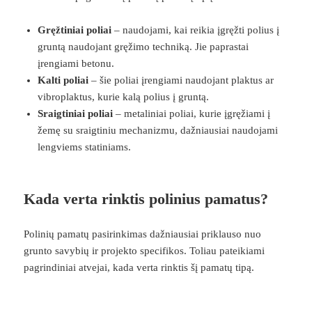
Gręžtiniai poliai
– naudojami, kai reikia įgręžti polius į
gruntą naudojant gręžimo techniką. Jie paprastai
įrengiami betonu.
Kalti poliai
– šie poliai įrengiami naudojant plaktus ar
vibroplaktus, kurie kalą polius į gruntą.
Sraigtiniai poliai
– metaliniai poliai, kurie įgręžiami į
žemę su sraigtiniu mechanizmu, dažniausiai naudojami
lengviems statiniams.
Kada verta rinktis polinius pamatus?
Polinių pamatų pasirinkimas dažniausiai priklauso nuo
grunto savybių ir projekto specifikos. Toliau pateikiami
pagrindiniai atvejai, kada verta rinktis šį pamatų tipą.