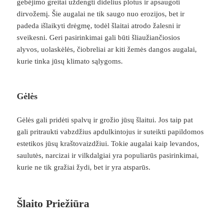
gebėjimo greitai uždengti didelius plotus ir apsaugoti
dirvožemį. Šie augalai ne tik saugo nuo erozijos, bet ir
padeda išlaikyti drėgmę, todėl šlaitai atrodo žalesni ir
sveikesni. Geri pasirinkimai gali būti šliaužiančiosios
alyvos, uolaskėlės, čiobreliai ar kiti žemės dangos augalai,
kurie tinka jūsų klimato sąlygoms.
Gėlės
Gėlės gali pridėti spalvų ir grožio jūsų šlaitui. Jos taip pat
gali pritraukti vabzdžius apdulkintojus ir suteikti papildomos
estetikos jūsų kraštovaizdžiui. Tokie augalai kaip levandos,
saulutės, narcizai ir vilkdalgiai yra populiarūs pasirinkimai,
kurie ne tik gražiai žydi, bet ir yra atsparūs.
Šlaito Priežiūra