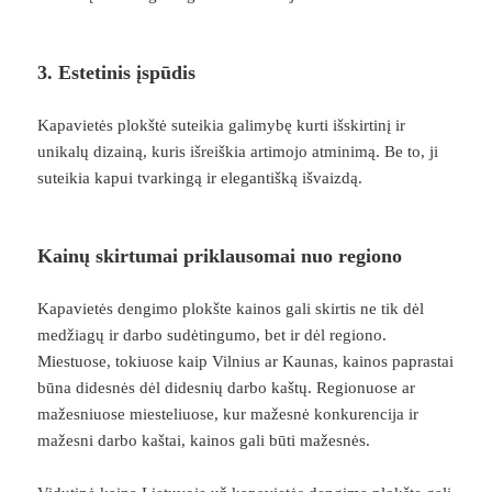
3. Estetinis įspūdis
Kapavietės plokštė suteikia galimybę kurti išskirtinį ir
unikalų dizainą, kuris išreiškia artimojo atminimą. Be to, ji
suteikia kapui tvarkingą ir elegantišką išvaizdą.
Kainų skirtumai priklausomai nuo regiono
Kapavietės dengimo plokšte kainos gali skirtis ne tik dėl
medžiagų ir darbo sudėtingumo, bet ir dėl regiono.
Miestuose, tokiuose kaip Vilnius ar Kaunas, kainos paprastai
būna didesnės dėl didesnių darbo kaštų. Regionuose ar
mažesniuose miesteliuose, kur mažesnė konkurencija ir
mažesni darbo kaštai, kainos gali būti mažesnės.