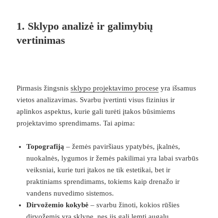
1.
Sklypo analizė ir galimybių
vertinimas
Pirmasis žingsnis
sklypo projektavimo procese
yra išsamus
vietos analizavimas. Svarbu įvertinti visus fizinius ir
aplinkos aspektus, kurie gali turėti įtakos būsimiems
projektavimo sprendimams. Tai apima:
Topografiją
– žemės paviršiaus ypatybės, įkalnės,
nuokalnės, lygumos ir žemės pakilimai yra labai svarbūs
veiksniai, kurie turi įtakos ne tik estetikai, bet ir
praktiniams sprendimams, tokiems kaip drenažo ir
vandens nuvedimo sistemos.
Dirvožemio kokybė
– svarbu žinoti, kokios rūšies
dirvožemis yra sklype, nes jis gali lemti augalų