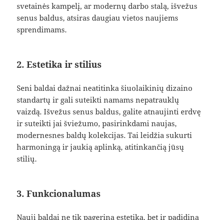
svetainės kampelį, ar modernų darbo stalą, išvežus
senus baldus, atsiras daugiau vietos naujiems
sprendimams.
2. Estetika ir stilius
Seni baldai dažnai neatitinka šiuolaikinių dizaino
standartų ir gali suteikti namams nepatrauklų
vaizdą. Išvežus senus baldus, galite atnaujinti erdvę
ir suteikti jai šviežumo, pasirinkdami naujas,
modernesnes baldų kolekcijas. Tai leidžia sukurti
harmoningą ir jaukią aplinką, atitinkančią jūsų
stilių.
3. Funkcionalumas
Nauji baldai ne tik pagerina estetiką, bet ir padidina