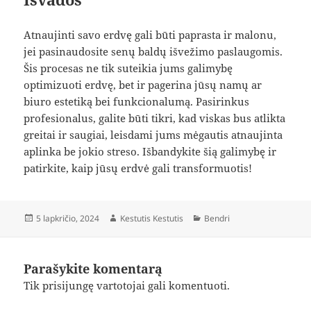
Atnaujinti savo erdvę gali būti paprasta ir malonu,
jei pasinaudosite senų baldų išvežimo paslaugomis.
Šis procesas ne tik suteikia jums galimybę
optimizuoti erdvę, bet ir pagerina jūsų namų ar
biuro estetiką bei funkcionalumą. Pasirinkus
profesionalus, galite būti tikri, kad viskas bus atlikta
greitai ir saugiai, leisdami jums mėgautis atnaujinta
aplinka be jokio streso. Išbandykite šią galimybę ir
patirkite, kaip jūsų erdvė gali transformuotis!
Paskelbta
Autorius
Kategorijos
5 lapkričio, 2024
Kestutis Kestutis
Bendri
Parašykite komentarą
Tik
prisijungę
vartotojai gali komentuoti.