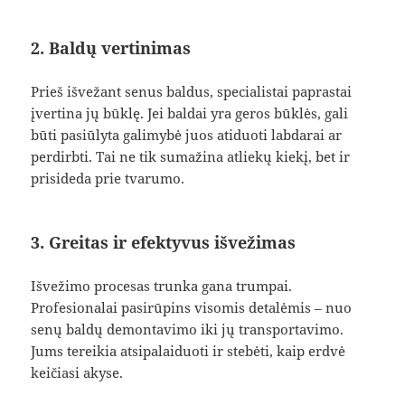
2. Baldų vertinimas
Prieš išvežant senus baldus, specialistai paprastai
įvertina jų būklę. Jei baldai yra geros būklės, gali
būti pasiūlyta galimybė juos atiduoti labdarai ar
perdirbti. Tai ne tik sumažina atliekų kiekį, bet ir
prisideda prie tvarumo.
3. Greitas ir efektyvus išvežimas
Išvežimo procesas trunka gana trumpai.
Profesionalai pasirūpins visomis detalėmis – nuo
senų baldų demontavimo iki jų transportavimo.
Jums tereikia atsipalaiduoti ir stebėti, kaip erdvė
keičiasi akyse.