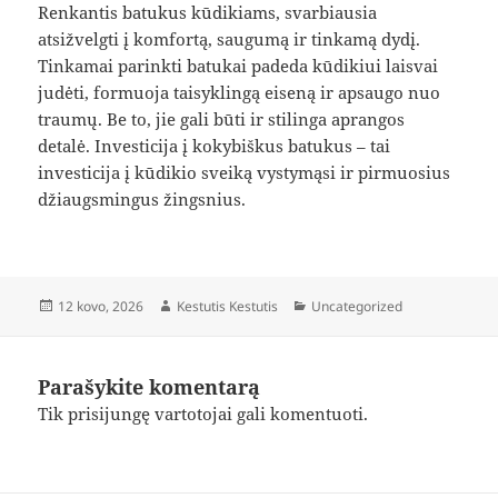
Renkantis batukus kūdikiams, svarbiausia
atsižvelgti į komfortą, saugumą ir tinkamą dydį.
Tinkamai parinkti batukai padeda kūdikiui laisvai
judėti, formuoja taisyklingą eiseną ir apsaugo nuo
traumų. Be to, jie gali būti ir stilinga aprangos
detalė. Investicija į kokybiškus batukus – tai
investicija į kūdikio sveiką vystymąsi ir pirmuosius
džiaugsmingus žingsnius.
Paskelbta
Autorius
Kategorijos
12 kovo, 2026
Kestutis Kestutis
Uncategorized
Parašykite komentarą
Tik
prisijungę
vartotojai gali komentuoti.