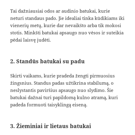
Tai dažniausiai odos ar audinio batukai, kurie
neturi standaus pado. Jie idealiai tinka kūdikiams iki
vienerių metų, kurie dar nevaikšto arba tik mokosi
stotis. Minkšti batukai apsaugo nuo vėsos ir suteikia
pėdai laisvę judėti.
2. Standūs batukai su padu
Skirti vaikams, kurie pradeda žengti pirmuosius
žingsnius. Standus padas užtikrina stabilumą, o
neslystantis paviršius apsaugo nuo slydimo. Šie
batukai dažnai turi papildomą kulno atramą, kuri
padeda formuoti taisyklingą eiseną.
3. Žieminiai ir lietaus batukai