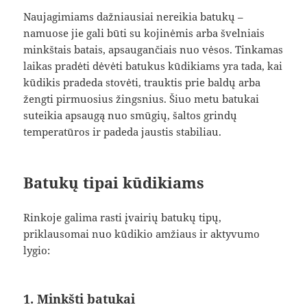
Naujagimiams dažniausiai nereikia batukų –
namuose jie gali būti su kojinėmis arba švelniais
minkštais batais, apsaugančiais nuo vėsos. Tinkamas
laikas pradėti dėvėti batukus kūdikiams yra tada, kai
kūdikis pradeda stovėti, trauktis prie baldų arba
žengti pirmuosius žingsnius. Šiuo metu batukai
suteikia apsaugą nuo smūgių, šaltos grindų
temperatūros ir padeda jaustis stabiliau.
Batukų tipai kūdikiams
Rinkoje galima rasti įvairių batukų tipų,
priklausomai nuo kūdikio amžiaus ir aktyvumo
lygio:
1. Minkšti batukai