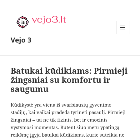
MENIU
Vejo 3
IR
VALDIKLIAI
Batukai kūdikiams: Pirmieji
žingsniai su komfortu ir
saugumu
Kūdikystė yra viena iš svarbiausių gyvenimo
stadijų, kai vaikai pradeda tyrinėti pasaulį. Pirmieji
žingsniai – tai ne tik fizinis, bet ir emocinis
vystymosi momentas. Būtent šiuo metu ypatingą
reikšmę įgyja batukai kūdikiams, kurie suteikia ne