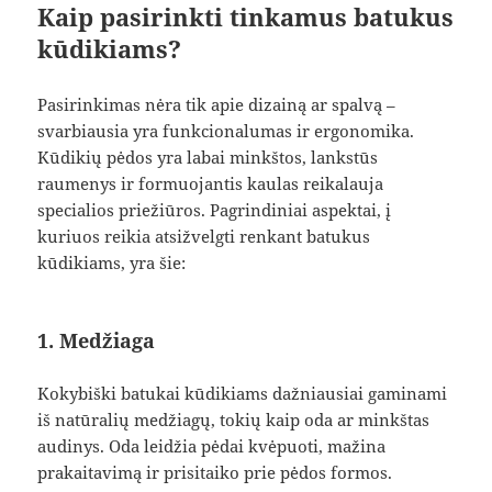
Kaip pasirinkti tinkamus batukus
kūdikiams?
Pasirinkimas nėra tik apie dizainą ar spalvą –
svarbiausia yra funkcionalumas ir ergonomika.
Kūdikių pėdos yra labai minkštos, lankstūs
raumenys ir formuojantis kaulas reikalauja
specialios priežiūros. Pagrindiniai aspektai, į
kuriuos reikia atsižvelgti renkant batukus
kūdikiams, yra šie:
1. Medžiaga
Kokybiški batukai kūdikiams dažniausiai gaminami
iš natūralių medžiagų, tokių kaip oda ar minkštas
audinys. Oda leidžia pėdai kvėpuoti, mažina
prakaitavimą ir prisitaiko prie pėdos formos.