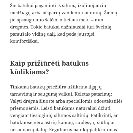
Šie batukai pagaminti iš šilumą izoliuojančių
medžiagų arba atsparių vandeniui audinių. Žiemą
jie apsaugo nuo šalčio, o lietaus metu – nuo
drėgmės. Tokie batukai dažniausiai turi švelnią
pamušalo vidinę dalį, kad pėda jaustųsi
komfortiškai.
Kaip prižiūrėti batukus
kūdikiams?
Tinkama batukų priežiūra užtikrina ilgą jų
tarnavimą ir saugumą vaikui. Keletas patarimų:
Valyti drėgna šluoste arba specialiomis odos/tekstilės
priemonėmis. Leisti batukams natūraliai džiūti,
vengiant tiesioginių šilumos šaltinių. Patikrinti, ar
batukuose nėra aštrių kampų, suplėšytų siūlių ar
nesandarių dalių. Reguliarus batukų patikrinimas