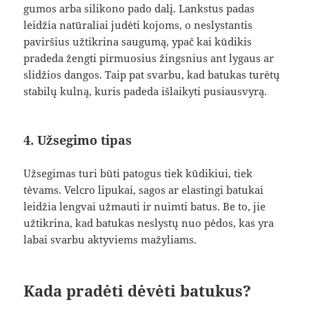
gumos arba silikono pado dalį. Lankstus padas
leidžia natūraliai judėti kojoms, o neslystantis
paviršius užtikrina saugumą, ypač kai kūdikis
pradeda žengti pirmuosius žingsnius ant lygaus ar
slidžios dangos. Taip pat svarbu, kad batukas turėtų
stabilų kulną, kuris padeda išlaikyti pusiausvyrą.
4. Užsegimo tipas
Užsegimas turi būti patogus tiek kūdikiui, tiek
tėvams. Velcro lipukai, sagos ar elastingi batukai
leidžia lengvai užmauti ir nuimti batus. Be to, jie
užtikrina, kad batukas neslystų nuo pėdos, kas yra
labai svarbu aktyviems mažyliams.
Kada pradėti dėvėti batukus?