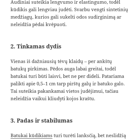
Audiniai suteikia lengvumo ir elastingumo, todėl
kūdikis gali lengviau judėti. Svarbu vengti sintetinių
medžiagų, kurios gali sukelti odos sudirginimą ar
neleidžia pėdai kvėpuoti.
2. Tinkamas dydis
Vienas iš dažniausių tėvų klaidų – per ankštų
batukų pirkimas. Pėdos auga labai greitai, todėl
batukai turi būti laisvi, bet ne per dideli. Patariama
palikti apie 0,5–1 cm tarp pirštų galų ir batuko galo.
Tai suteikia pakankamai vietos judėjimui, tačiau
neleidžia vaikui kliudyti kojos kraštu.
3. Padas ir stabilumas
Batukai kūdikiams
turi turėti lanksčią, bet neslidžią