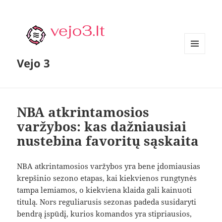
MENIU
Vejo 3
IR
VALDIKLIAI
NBA atkrintamosios
varžybos: kas dažniausiai
nustebina favoritų sąskaita
NBA atkrintamosios varžybos yra bene įdomiausias
krepšinio sezono etapas, kai kiekvienos rungtynės
tampa lemiamos, o kiekviena klaida gali kainuoti
titulą. Nors reguliarusis sezonas padeda susidaryti
bendrą įspūdį, kurios komandos yra stipriausios,