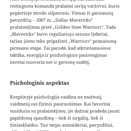
reitinguota komanda pralaimi seriją varžovui, kuris
popieriuje atrodo silpnesnis. Vienas iš garsiausių
pavyzdžių – 2007 m. „Dallas Mavericks“
pralaimėjimas prieš „Golden State Warriors“. Tada
„Mavericks“ buvo reguliariojo sezono lyderiai,
tačiau jiems teko pripažinti „Warriors“ pranašumą
pirmame etape. Tai parodė, kad atkrintamosiose
taktika, energija ir psichologinis pasirengimas
neretai nusveria net ir geresnę sudėtį.
Psichologinis aspektas
Krepšinyje psichologija vaidina ne mažesnį
vaidmenį nei fizinis pasiruošimas. Kai favoritai
susiduria su pralaimėjimu, jie dažnai pradeda jausti
papildomą spaudimą – tiek iš sirgalių, tiek iš
žiniasklaidos. Tuo tarpu autsaideriai, pavyzdžiui,