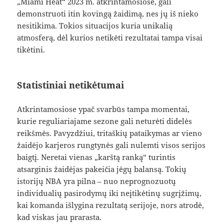
„Miami Heat“ 2023 m. atkrintamosiose, gali
demonstruoti itin kovingą žaidimą, nes jų iš nieko
nesitikima. Tokios situacijos kuria unikalią
atmosferą, dėl kurios netikėti rezultatai tampa visai
tikėtini.
Statistiniai netikėtumai
Atkrintamosiose ypač svarbūs tampa momentai,
kurie reguliariajame sezone gali neturėti didelės
reikšmės. Pavyzdžiui, tritaškių pataikymas ar vieno
žaidėjo karjeros rungtynės gali nulemti visos serijos
baigtį. Neretai vienas „karštą ranką“ turintis
atsarginis žaidėjas pakeičia jėgų balansą. Tokių
istorijų NBA yra pilna – nuo neprognozuotų
individualių pasirodymų iki neįtikėtinų sugrįžimų,
kai komanda išlygina rezultatą serijoje, nors atrodė,
kad viskas jau prarasta.