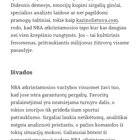
Didesnis dėmesys, emocijų kupini sirgalių ginčai,
specialios analizės laidose ar net papildomi
pramogų šaltiniai, tokie kaip
kazinolietuva.com
,
rodo, kad NBA atkrintamosios tapo kur kas daugiau
nei vien krepšinio rungtynės. Jos – tai kultūrinis
fenomenas, pritraukiantis milijonus žiūrovų visame
pasaulyje.
Išvados
NBA atkrintamosios varžybos visuomet žavi tuo,
kad jose nėra garantuotų pergalių. Favoritų
pralaimėjimai yra neatsiejama turnyro dalis, o
tokios istorijos tik prideda šiam sportui
patrauklumo. Sirgaliai laukia netikėtumų, analitikai
mėgsta analizuoti priežastis, o pačios komandos iš
tokių situacijų mokosi. Galiausiai būtent ši
nenuspėjama pusė padaro NBA atkrintamąsias