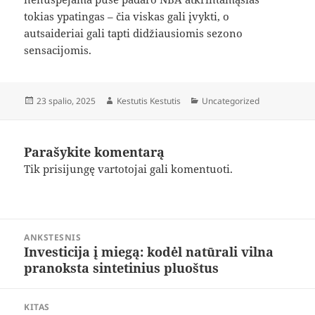
tokias ypatingas – čia viskas gali įvykti, o
autsaideriai gali tapti didžiausiomis sezono
sensacijomis.
Paskelbta
Autorius
Kategorijos
23 spalio, 2025
Kestutis Kestutis
Uncategorized
Parašykite komentarą
Tik
prisijungę
vartotojai gali komentuoti.
Navigacija
ANKSTESNIS
tarp
Investicija į miegą: kodėl natūrali vilna
Ankstesnis
įrašų
pranoksta sintetinius pluoštus
įrašas:
KITAS