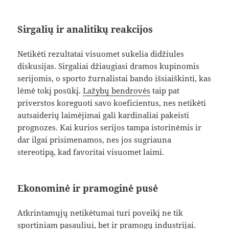
Sirgalių ir analitikų reakcijos
Netikėti rezultatai visuomet sukelia didžiules
diskusijas. Sirgaliai džiaugiasi dramos kupinomis
serijomis, o sporto žurnalistai bando išsiaiškinti, kas
lėmė tokį posūkį.
Lažybų bendrovės
taip pat
priverstos koreguoti savo koeficientus, nes netikėti
autsaiderių laimėjimai gali kardinaliai pakeisti
prognozes. Kai kurios serijos tampa istorinėmis ir
dar ilgai prisimenamos, nes jos sugriauna
stereotipą, kad favoritai visuomet laimi.
Ekonominė ir pramoginė pusė
Atkrintamųjų netikėtumai turi poveikį ne tik
sportiniam pasauliui, bet ir pramogų industrijai.