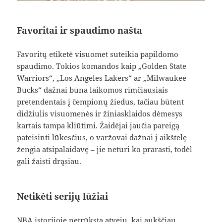
Favoritai ir spaudimo našta
Favoritų etiketė visuomet suteikia papildomo
spaudimo. Tokios komandos kaip „Golden State
Warriors“, „Los Angeles Lakers“ ar „Milwaukee
Bucks“ dažnai būna laikomos rimčiausiais
pretendentais į čempionų žiedus, tačiau būtent
didžiulis visuomenės ir žiniasklaidos dėmesys
kartais tampa kliūtimi. Žaidėjai jaučia pareigą
pateisinti lūkesčius, o varžovai dažnai į aikštelę
žengia atsipalaidavę – jie neturi ko prarasti, todėl
gali žaisti drąsiau.
Netikėti serijų lūžiai
NBA istorijoje netrūksta atvejų, kai aukščiau