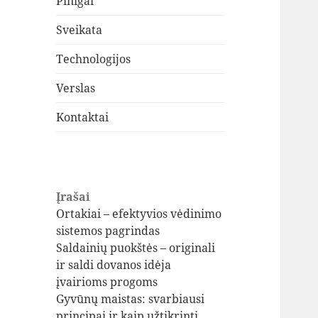
Pinigai
Sveikata
Technologijos
Verslas
Kontaktai
Įrašai
Ortakiai – efektyvios vėdinimo
sistemos pagrindas
Saldainių puokštės – originali
ir saldi dovanos idėja
įvairioms progoms
Gyvūnų maistas: svarbiausi
principai ir kaip užtikrinti