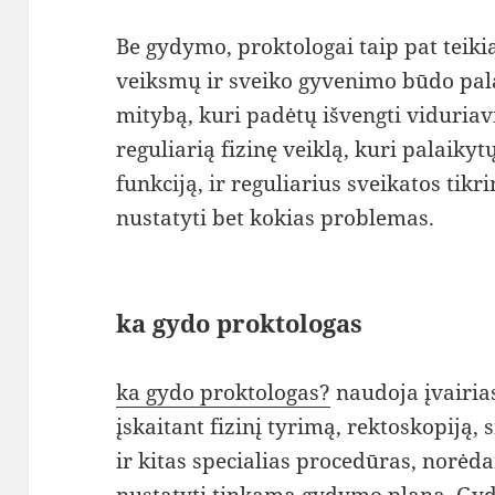
Be gydymo, proktologai taip pat teik
veiksmų ir sveiko gyvenimo būdo pal
mitybą, kuri padėtų išvengti viduria
reguliarią fizinę veiklą, kuri palaiky
funkciją, ir reguliarius sveikatos tik
nustatyti bet kokias problemas.
ka gydo proktologas
ka gydo proktologas?
naudoja įvairia
įskaitant fizinį tyrimą, rektoskopiją,
ir kitas specialias procedūras, norėd