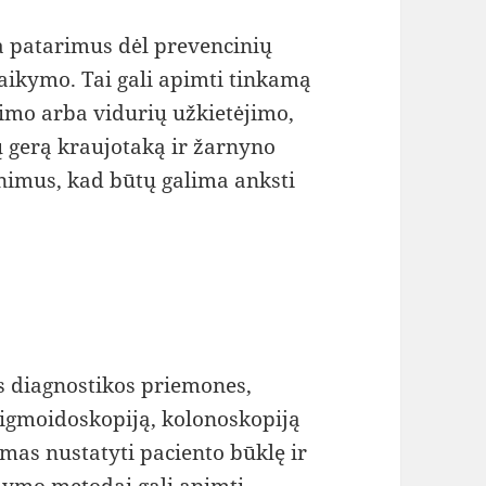
ia patarimus dėl prevencinių
aikymo. Tai gali apimti tinkamą
vimo arba vidurių užkietėjimo,
tų gerą kraujotaką ir žarnyno
rinimus, kad būtų galima anksti
s diagnostikos priemones,
 sigmoidoskopiją, kolonoskopiją
amas nustatyti paciento būklę ir