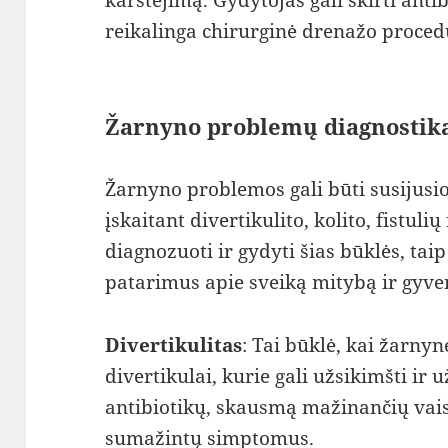
reikalinga chirurginė drenažo proced
Žarnyno problemų diagnostik
Žarnyno problemos gali būti susijusio
įskaitant divertikulito, kolito, fistulių
diagnozuoti ir gydyti šias būklės, tai
patarimus apie sveiką mitybą ir gyv
Divertikulitas
: Tai būklė, kai žarny
divertikulai, kurie gali užsikimšti ir u
antibiotikų, skausmą mažinančių vaist
sumažintų simptomus.