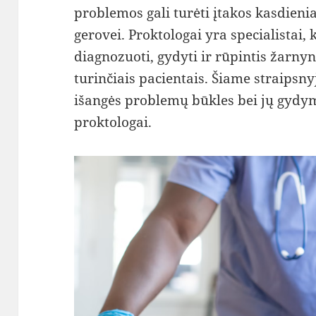
problemos gali turėti įtakos kasdien
gerovei. Proktologai yra specialistai, 
diagnozuoti, gydyti ir rūpintis žarny
turinčiais pacientais. Šiame straipsny
išangės problemų būkles bei jų gydy
proktologai.