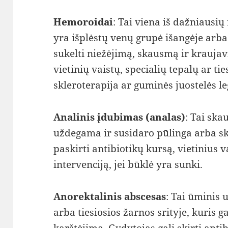
Hemoroidai
: Tai viena iš dažniausi
yra išplėstų venų grupė išangėje arba 
sukelti niežėjimą, skausmą ir kraujavi
vietinių vaistų, specialių tepalų ar ti
skleroterapija ar guminės juostelės 
Analinis įdubimas (analas)
: Tai ska
uždegama ir susidaro pūlinga arba sk
paskirti antibiotikų kursą, vietinius v
intervenciją, jei būklė yra sunki.
Anorektalinis abscesas
: Tai ūminis 
arba tiesiosios žarnos srityje, kuris g
karštėjimą. Gydytojas gali skirti anti