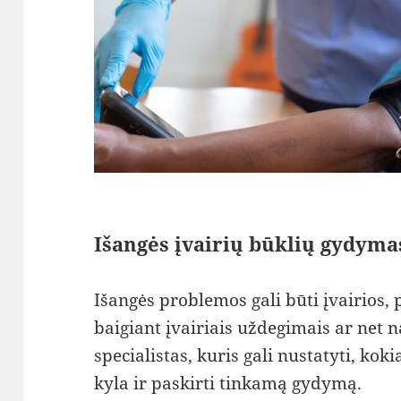
Išangės įvairių būklių gydyma
Išangės problemos gali būti įvairios,
baigiant įvairiais uždegimais ar net n
specialistas, kuris gali nustatyti, kok
kyla ir paskirti tinkamą gydymą.