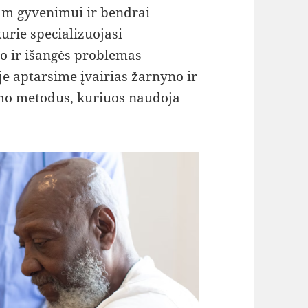
iam gyvenimui ir bendrai
kurie specializuojasi
no ir išangės problemas
je aptarsime įvairias žarnyno ir
mo metodus, kuriuos naudoja