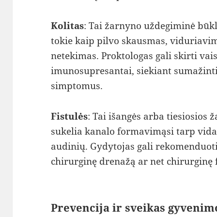
Kolitas
: Tai žarnyno uždegiminė būkl
tokie kaip pilvo skausmas, viduriavi
netekimas. Proktologas gali skirti vais
imunosupresantai, siekiant sumažinti
simptomus.
Fistulės
: Tai išangės arba tiesiosios ž
sukelia kanalo formavimąsi tarp vida
audinių. Gydytojas gali rekomenduot
chirurginę drenažą ar net chirurginę 
Prevencija ir sveikas gyvenim