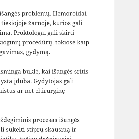
ų išangės problemų. Hemoroidai
tiesiojoje žarnoje, kurios gali
mą. Proktologai gali skirti
esioginių procedūrų, tokiose kaip
legavimas, gydymą.
usminga būklė, kai išangės sritis
ysta įduba. Gydytojas gali
aistus ar net chirurginę
uždegiminis procesas išangės
ali sukelti stiprų skausmą ir
biotikų, tačiau dažniausiai