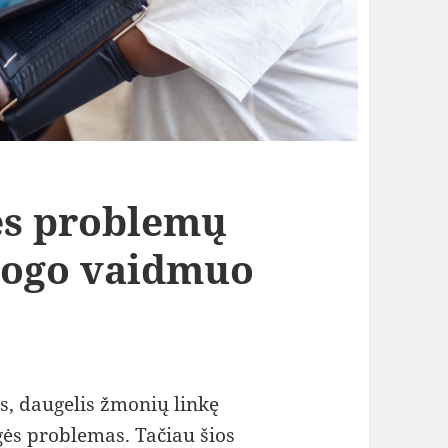
ės problemų
logo vaidmuo
s, daugelis žmonių linkę
gės problemas. Tačiau šios