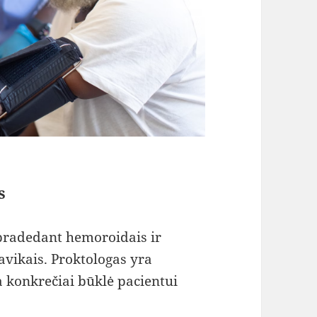
s
 pradedant hemoroidais ir
avikais. Proktologas yra
ia konkrečiai būklė pacientui