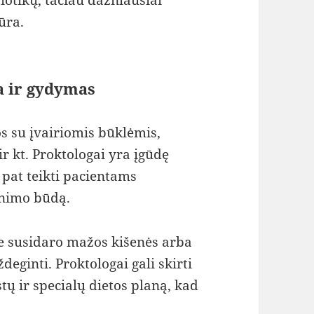
ūra.
a ir gydymas
s su įvairiomis būklėmis,
 ir kt. Proktologai yra įgūdę
p pat teikti pacientams
enimo būdą.
ne susidaro mažos kišenės arba
ždeginti. Proktologai gali skirti
ų ir specialų dietos planą, kad