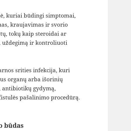
ė, kuriai būdingi simptomai,
mas, kraujavimas ir svorio
tų, tokų kaip steroidai ar
 uždegimą ir kontroliuoti
arnos srities infekcija, kuri
us organų arba išorinių
i antibiotikų gydymą,
fistulės pašalinimo procedūrą.
o būdas